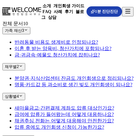
소개
개인회생 가이드
1분 진단
진단
FAQ
사례
후기
블로
그
상담
전체 문서
10
가족 재산
3
반려동물 비용도 생계비로 인정되나요?
이혼 후 받는 양육비, 청산가치에 포함되나요?
금·귀금속·예물도 청산가치에 잡히나요?
채무별
2
분양권·지식산업센터 잔금도 개인회생으로 정리되나요?
명품·카드값 등 과소비로 생긴 빚도 개인회생이 되나요?
상황별
4
새마을금고·간편결제 계좌도 압류 대상인가요?
급여에 압류가 들어왔는데 어떻게 대응하나요?
채권추심 전화는 어떻게 대응해야 안전한가요?
압류 중에도 개인회생 신청이 가능한가요?