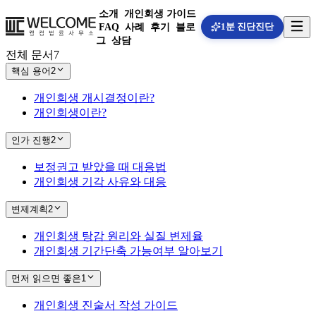
소개
개인회생 가이드
1분 진단
진단
FAQ
사례
후기
블로
그
상담
전체 문서
7
핵심 용어
2
개인회생 개시결정이란?
개인회생이란?
인가 진행
2
보정권고 받았을 때 대응법
개인회생 기각 사유와 대응
변제계획
2
개인회생 탕감 원리와 실질 변제율
개인회생 기간단축 가능여부 알아보기
먼저 읽으면 좋은
1
개인회생 진술서 작성 가이드