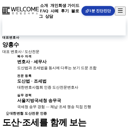
소개
개인회생 가이드
1분 진단
진단
FAQ
사례
후기
블로
그
상담
상담 예약하기
대표변호사
양홍수
대표 변호사 / 도산전문
복수 자격
변호사 · 세무사
도산법과 조세법을 동시에 다루는 보기 드문 조합
전문 등록
도산법 · 조세법
대한변호사협회 인증 도산전문변호사
실무 경력
서울지방국세청 송무국
국세청 송무 경험 — 체납·조세 쟁송 직접 진행
대한변협 도산전문 인증
도산·조세를 함께 보는