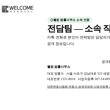
웰컴 법률사무소
소속 인증
전담팀 — 소속 
카톡·전화로 본인이 연락받은 담당자
공개 정보입니다.
공개된
웰컴 법률사무소
대표
양홍수
·
서울 서초구 강남대로 525 세
대표번호
1551-8016
· 사업자등록
307-14-69
대한변호사협회 변호사 검색
국세청 사업자등록 