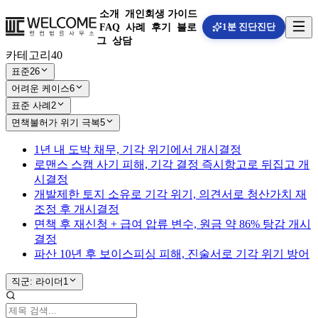
소개
개인회생 가이드
1분 진단
진단
FAQ
사례
후기
블로
그
상담
카테고리
40
표준
26
어려운 케이스
6
표준 사례
2
면책불허가 위기 극복
5
1년 내 도박 채무, 기각 위기에서 개시결정
로맨스 스캠 사기 피해, 기각 결정 즉시항고로 뒤집고 개
시결정
개발제한 토지 소유로 기각 위기, 의견서로 청산가치 재
조정 후 개시결정
면책 후 재신청 + 급여 압류 변수, 원금 약 86% 탕감 개시
결정
파산 10년 후 보이스피싱 피해, 진술서로 기각 위기 방어
직군: 라이더
1