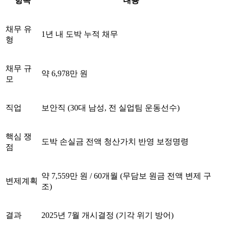
항목
내용
채무 유
1년 내 도박 누적 채무
형
채무 규
약 6,978만 원
모
직업
보안직 (30대 남성, 전 실업팀 운동선수)
핵심 쟁
도박 손실금 전액 청산가치 반영 보정명령
점
약 7,559만 원 / 60개월 (무담보 원금 전액 변제 구
변제계획
조)
결과
2025년 7월 개시결정 (기각 위기 방어)