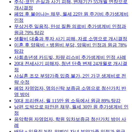
주식·코인 손실과 사기 피해, 변제기간 55개월 연장으로
개시결정
폐업 후 불어나는 채무, 월세 22만 원 주거비 추가생계비
인정
무상거주 일용직, 만성 질환 의료비 추가생계비 인정과
원금 79% 탕감
생활비 대출과 투자 사기 피해, 자료 소명으로 개시결정
이혼 후 양육비 + 병원비 부담, 양육비 인정과 원금 78%
탕감
사회초년생 카드빚, 차량 리스비 추가생계비 인정 사례
20대 전세사기 피해자, 청년 단축 변제 24개월로 개시결
정
사실혼 조모 부양가족 입증 불가, 2인 가구 생계비로 전
략 수정
폐업 자영업자, 명의신탁 보증금 소명으로 청산가치 반
영 방어
50대 프리랜서, 월 115만 원 소득에서 원금 89% 탕감
남편 도박으로 떠안은 채무, 월세 30만 원 추가생계비 인
정
음악학원 자영업자, 학원 임차보증금 청산가치 방어 사
례
배달 + 일용직 N잡, 맞벌이 자녀 부양가족 인정과 원금