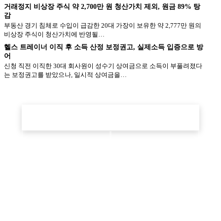
거래정지 비상장 주식 약 2,700만 원 청산가치 제외, 원금 89% 탕
감
부동산 경기 침체로 수입이 급감한 20대 가장이 보유한 약 2,777만 원의
비상장 주식이 청산가치에 반영될…
헬스 트레이너 이직 후 소득 산정 보정권고, 실제소득 입증으로 방
어
신청 직전 이직한 30대 회사원이 성수기 상여금으로 소득이 부풀려졌다
는 보정권고를 받았으나, 일시적 상여금을…
본인 상황도 적용될까요?
1분 정밀 진단으로 예상 탕감액·변제기간을 확인하세요.
1분 정밀 진단 시작
상담 예약
전화