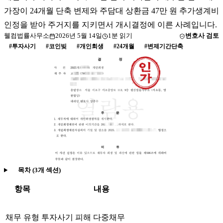
가장이 24개월 단축 변제와 주담대 상환금 47만 원 추가생계비
인정을 받아 주거지를 지키면서 개시결정에 이른 사례입니다.
웰컴법률사무소
2026년 5월 14일
1
분 읽기
변호사 검토
#
투자사기
#
코인빚
#
개인회생
#
24개월
#
변제기간단축
목차 (
3
개 섹션)
항목
내용
채무 유형
투자사기 피해 다중채무