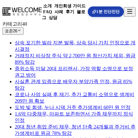
소개
개인회생 가이드
1분 진단
진단
FAQ
사례
후기
블로
그
상담
카테고리
40
표준
26
상속 포기한 빌라 지분 발목, 상속 당시 가치 인정으로 개
시결정
거래정지 비상장 주식 약 2,700만 원 청산가치 제외, 원금
89% 탕감
중위소득 미달 20대 프리랜서, 가장 역할 소명으로 보정
권고 방어
사실혼 관계 입증으로 배우자 부양가족 인정, 원금 85%
탕감
코로나 사업 실패 후 재기, 추가 교통비 소명으로 생계비
209만 원 확보
도박 빚 회생, 누나 시댁 거주 추가생계비 60만 원 인정
1.6억 다중채무, 아파트 보존하면서 가족 채무까지 정식
인정
20대 청년 취업 준비 채무, 청년 단축 24개월과 주거비 추
가생계비로 원금 78% 탕감