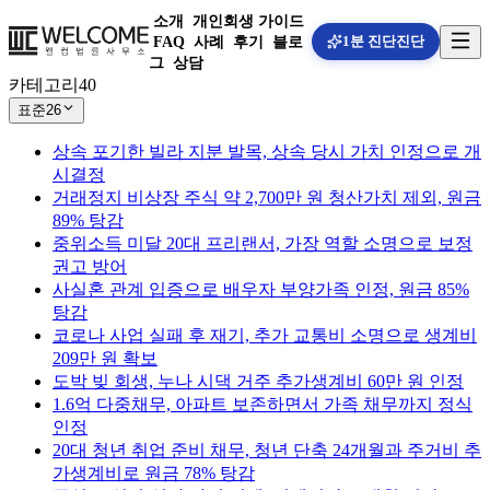
소개
개인회생 가이드
1분 진단
진단
FAQ
사례
후기
블로
그
상담
카테고리
40
표준
26
상속 포기한 빌라 지분 발목, 상속 당시 가치 인정으로 개
시결정
거래정지 비상장 주식 약 2,700만 원 청산가치 제외, 원금
89% 탕감
중위소득 미달 20대 프리랜서, 가장 역할 소명으로 보정
권고 방어
사실혼 관계 입증으로 배우자 부양가족 인정, 원금 85%
탕감
코로나 사업 실패 후 재기, 추가 교통비 소명으로 생계비
209만 원 확보
도박 빚 회생, 누나 시댁 거주 추가생계비 60만 원 인정
1.6억 다중채무, 아파트 보존하면서 가족 채무까지 정식
인정
20대 청년 취업 준비 채무, 청년 단축 24개월과 주거비 추
가생계비로 원금 78% 탕감