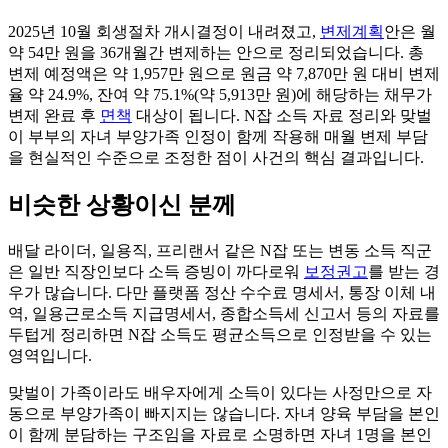
2025년 10월 회생절차 개시결정이 내려졌고,
변제계획
안은 월
약 54만 원을 36개월간 변제하는 안으로 정리되었습니다. 총
변제 예정액은 약 1,957만 원으로 원금 약 7,870만 원 대비 변제
율 약 24.9%, 잔여 약 75.1%(약 5,913만 원)에 해당하는 채무가
변제 완료 후
면책
대상이 됩니다. N잡 소득 자료 정리와 맞벌
이 부부의 자녀 부양가족 인정이 함께 작용해 매월 변제 부담
을 현실적인 수준으로 조정한 점이 사건의 핵심 결과입니다.
비슷한 상황이신 분께
배달 라이더, 일용직, 프리랜서 같은 N잡 또는 변동 소득 직군
은 일반 직장인보다 소득 증빙이 까다로워
보정권고
를 받는 경
우가 많습니다. 다만 플랫폼 정산 수수료 명세서, 통장 이체 내
역, 일용근로소득 지급명세서, 종합소득세 신고서 등의 자료를
두텁게 정리하면 N잡 소득도 평균소득으로 인정받을 수 있는
영역입니다.
맞벌이 가족이라도 배우자에게 소득이 있다는 사정만으로 자
동으로 부양가족이 빠지지는 않습니다. 자녀 양육 부담을 본인
이 함께 분담하는 구조임을 자료로 소명하면 자녀 1명을 본인