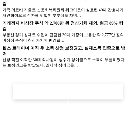
감
가족 의료비 지출로 신용회복위원회 워크아웃이 실효된 40대 간호사가
개인회생으로 전환해 맞벌이 부부에도 자녀…
거래정지 비상장 주식 약 2,700만 원 청산가치 제외, 원금 89% 탕
감
부동산 경기 침체로 수입이 급감한 20대 가장이 보유한 약 2,777만 원의
비상장 주식이 청산가치에 반영될…
헬스 트레이너 이직 후 소득 산정 보정권고, 실제소득 입증으로 방
어
신청 직전 이직한 30대 회사원이 성수기 상여금으로 소득이 부풀려졌다
는 보정권고를 받았으나, 일시적 상여금을…
본인 상황도 적용될까요?
1분 정밀 진단으로 예상 탕감액·변제기간을 확인하세요.
1분 정밀 진단 시작
상담 예약
전화