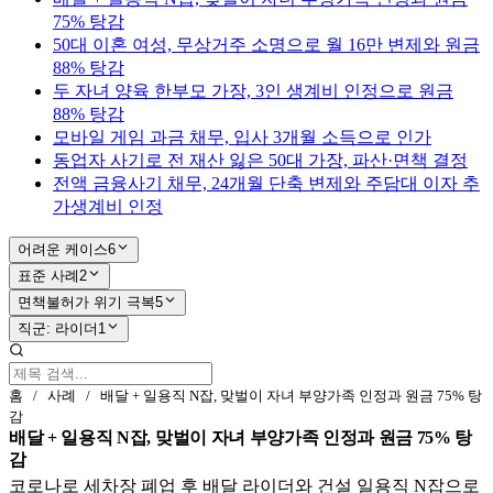
75% 탕감
50대 이혼 여성, 무상거주 소명으로 월 16만 변제와 원금
88% 탕감
두 자녀 양육 한부모 가장, 3인 생계비 인정으로 원금
88% 탕감
모바일 게임 과금 채무, 입사 3개월 소득으로 인가
동업자 사기로 전 재산 잃은 50대 가장, 파산·면책 결정
전액 금융사기 채무, 24개월 단축 변제와 주담대 이자 추
가생계비 인정
어려운 케이스
6
표준 사례
2
면책불허가 위기 극복
5
직군: 라이더
1
홈
/
사례
/
배달 + 일용직 N잡, 맞벌이 자녀 부양가족 인정과 원금 75% 탕
감
배달 + 일용직 N잡, 맞벌이 자녀 부양가족 인정과 원금 75% 탕
감
코로나로 세차장 폐업 후 배달 라이더와 건설 일용직 N잡으로