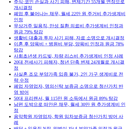
주식·코인 손실과 사기 피해, 변제기간 55개월 연장으로
개시결정
폐업 후 불어나는 채무, 월세 22만 원 주거비 추가생계비
인정
무상거주 일용직, 만성 질환 의료비 추가생계비 인정과
원금 79% 탕감
생활비 대출과 투자 사기 피해, 자료 소명으로 개시결정
이혼 후 양육비 + 병원비 부담, 양육비 인정과 원금 78%
탕감
사회초년생 카드빚, 차량 리스비 추가생계비 인정 사례
20대 전세사기 피해자, 청년 단축 변제 24개월로 개시결
정
사실혼 조모 부양가족 입증 불가, 2인 가구 생계비로 전
략 수정
폐업 자영업자, 명의신탁 보증금 소명으로 청산가치 반
영 방어
50대 프리랜서, 월 115만 원 소득에서 원금 89% 탕감
남편 도박으로 떠안은 채무, 월세 30만 원 추가생계비 인
정
음악학원 자영업자, 학원 임차보증금 청산가치 방어 사
례
배달 + 일용직 N잡, 맞벌이 자녀 부양가족 인정과 원금