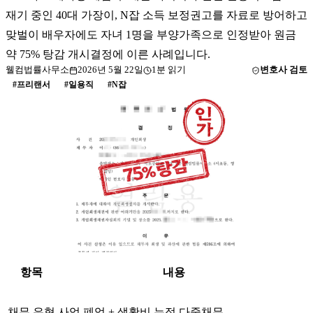
재기 중인 40대 가장이, N잡 소득 보정권고를 자료로 방어하고
맞벌이 배우자에도 자녀 1명을 부양가족으로 인정받아 원금
약 75% 탕감 개시결정에 이른 사례입니다.
웰컴법률사무소
2026년 5월 22일
1
분 읽기
변호사 검토
#
프리랜서
#
일용직
#
N잡
항목
내용
채무 유형
사업 폐업 + 생활비 누적 다중채무